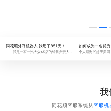
同花顺外呼机器人 我用了851天！
如何成为一名优秀
我是一家一汽大众4S店的销售负责人，在2019年11月份的时候，朋友给我推荐了同花顺外呼机器人，说可以替代客服人员做一些简单的电话回访和电话通知工作，然后还可以去做一些到店看车的营销活动。 出于对朋友的信任和抱着试试看的心态，我们就慢
我
同花顺客服系统从
客服机