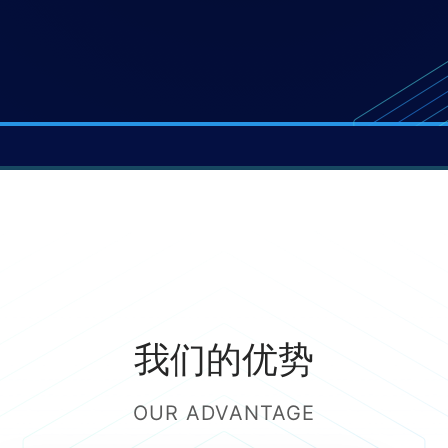
我们的优势
OUR ADVANTAGE