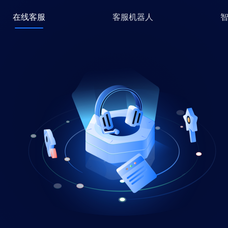
在线客服
客服机器人