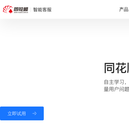
产品
在线客服
立即试用